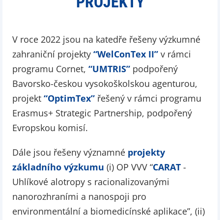
PROJEKTY
V roce 2022 jsou na katedře řešeny výzkumné
zahraniční projekty
“WelConTex II”
v rámci
programu Cornet,
“UMTRIS”
podpořený
Bavorsko-českou vysokoškolskou agenturou,
projekt
“OptimTex”
řešený v rámci programu
Erasmus+ Strategic Partnership, podpořený
Evropskou komisí.
Dále jsou řešeny významné
projekty
základního výzkumu
(i) OP VVV “
CARAT
-
Uhlíkové alotropy s racionalizovanými
nanorozhraními a nanospoji pro
environmentální a biomedicínské aplikace”, (ii)