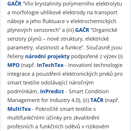
GAČR
“Vliv krystalinity polymerního elektrolytu
a morfologie uhlíkové elektrody na transport
náboje a jeho fluktuace v elektrochemických
plynových senzorech” a (iii)
GAČR
“Organické
senzory plynů – nové struktury, elektrické
parametry, vlastnosti a funkce”. Současně jsou
řešeny
národní projekty
podpořené z výzev (i)
MPO
(např.
InTechTex
- Inovativní technologie
integrace a pouzdření elektronických prvků pro
smart textilie odolávající náročným
podmínkám,
InPredict
- Smart Condition
Management for Industry 4.0), (ii)
TAČR
(např.
MultiTex
- Pokročilé smart textilie s
multifunkčními účinky pro zkvalitnění
profesních a funkčních oděvů v rizikovém