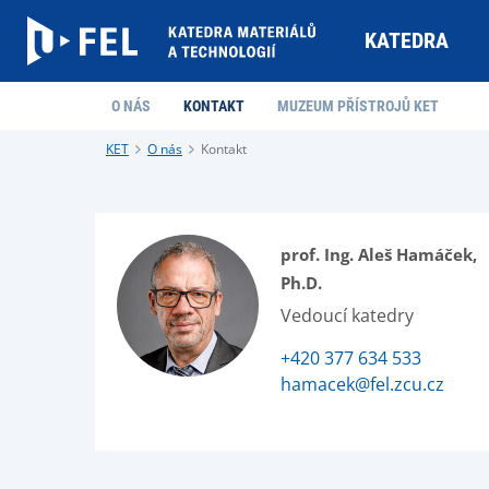
KATEDRA
O NÁS
KONTAKT
MUZEUM PŘÍSTROJŮ KET
KET
O nás
Kontakt
prof. Ing. Aleš Hamáček,
Ph.D.
Vedoucí katedry
+420 377 634 533
hamacek@fel.zcu.cz