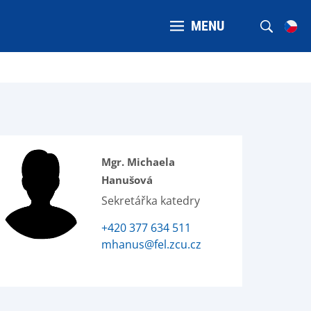
MENU
Mgr. Michaela
Hanušová
Sekretářka katedry
+420 377 634 511
mhanus@fel.zcu.cz