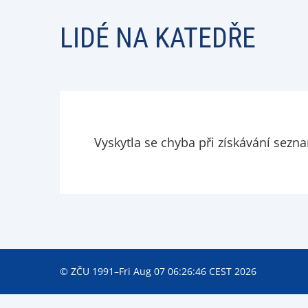
LIDÉ NA KATEDŘE
Vyskytla se chyba při získávání sezn
© ZČU 1991–Fri Aug 07 06:26:46 CEST 2026