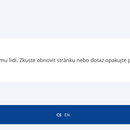
amu lidí. Zkuste obnovit stránku nebo dotaz opakujte p
CS
EN